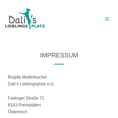
Zum
Main
Inhalt
Men
springen
IMPRESSUM
Brigitta Maderbacher
Dali’s Lieblingsplatz e.U.
Fadinger Straße 71
8143 Premstätten
Österreich