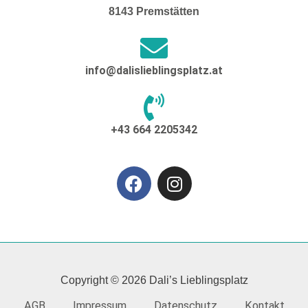
8143 Premstätten
info@dalislieblingsplatz.at
+43 664 2205342
F
I
a
n
c
s
e
t
b
a
o
g
o
r
Copyright © 2026 Dali’s Lieblingsplatz
k
a
AGB
Impressum
Datenschutz
Kontakt