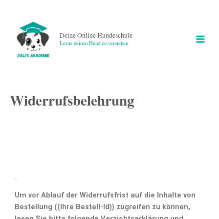
Zum
Main
Inhalt
Men
springen
Deine Online Hundeschule
Lerne deinen Hund zu verstehen
Widerrufsbelehrung
Verzichtserklärung
Um vor Ablauf der Widerrufsfrist auf die Inhalte von
Bestellung
((Ihre Bestell-Id))
zugreifen zu können,
lesen Sie bitte folgende Verzichtserklärung und